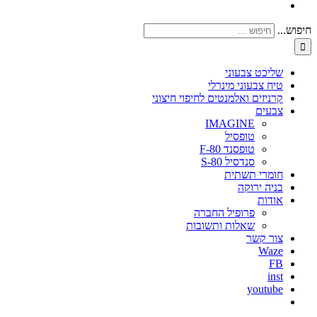
חיפוש...
שליכט צבעוני
טיח צבעוני מינרלי
קרניזים ואלמנטים לחיפוי חיצוני
צבעים
IMAGINE
טופסיל
טופסנד F-80
סנדסיל S-80
חומרי תשתית
בניה ירוקה
אודות
פרופיל החברה
שאלות ותשובות
צור קשר
Waze
FB
inst
youtube