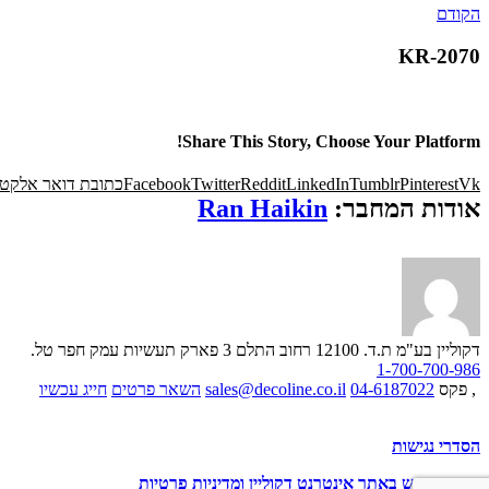
הקודם
KR-2070
Share This Story, Choose Your Platform!
Vk
Pinterest
Tumblr
LinkedIn
Reddit
Twitter
Facebook
כתובת דואר אלקטר
אודות המחבר:
Ran Haikin
דקוליין בע"מ ת.ד. 12100 רחוב התלם 3 פארק תעשיות עמק חפר
טל.
1-700-700-986
, פקס
04-6187022
sales@decoline.co.il
השאר פרטים
חייג עכשיו
הסדרי נגישות
תנאי שימוש באתר אינטרנט דקוליין ומדיניות פרטיות