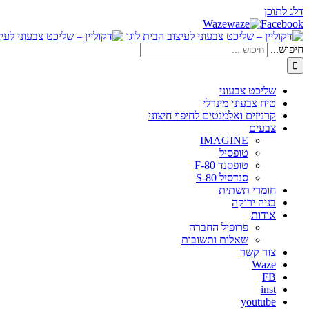
דלג לתוכן
Waze
Facebook
חיפוש...
שליכט צבעוני
טיח צבעוני מינרלי
קרניזים ואלמנטים לחיפוי חיצוני
צבעים
IMAGINE
טופסיל
טופסנד F-80
סנדסיל S-80
חומרי תשתית
בניה ירוקה
אודות
פרופיל החברה
שאלות ותשובות
צור קשר
Waze
FB
inst
youtube