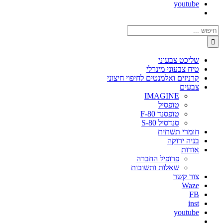
youtube
חיפוש...
שליכט צבעוני
טיח צבעוני מינרלי
קרניזים ואלמנטים לחיפוי חיצוני
צבעים
IMAGINE
טופסיל
טופסנד F-80
סנדסיל S-80
חומרי תשתית
בניה ירוקה
אודות
פרופיל החברה
שאלות ותשובות
צור קשר
Waze
FB
inst
youtube