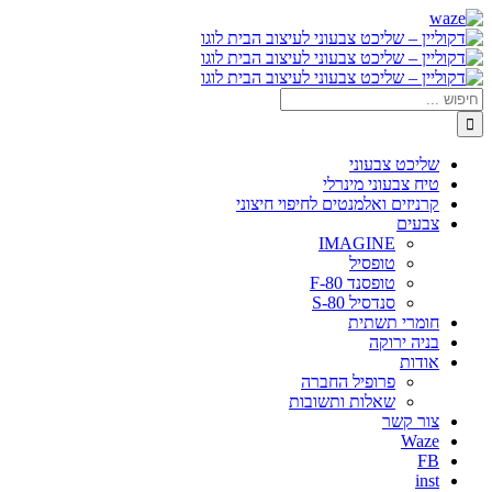
דלג
Waze
Facebook
לתוכן
חיפוש...
שליכט צבעוני
טיח צבעוני מינרלי
קרניזים ואלמנטים לחיפוי חיצוני
צבעים
IMAGINE
טופסיל
טופסנד F-80
סנדסיל S-80
חומרי תשתית
בניה ירוקה
אודות
פרופיל החברה
שאלות ותשובות
צור קשר
Waze
FB
inst