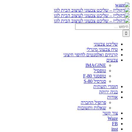
דלג
Waze
Facebook
לתוכן
חיפוש...
שליכט צבעוני
טיח צבעוני מינרלי
קרניזים ואלמנטים לחיפוי חיצוני
צבעים
IMAGINE
טופסיל
טופסנד F-80
סנדסיל S-80
חומרי תשתית
בניה ירוקה
אודות
פרופיל החברה
שאלות ותשובות
צור קשר
Waze
FB
inst