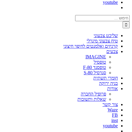
youtube
חיפוש...
שליכט צבעוני
טיח צבעוני מינרלי
קרניזים ואלמנטים לחיפוי חיצוני
צבעים
IMAGINE
טופסיל
טופסנד F-80
סנדסיל S-80
חומרי תשתית
בניה ירוקה
אודות
פרופיל החברה
שאלות ותשובות
צור קשר
Waze
FB
inst
youtube