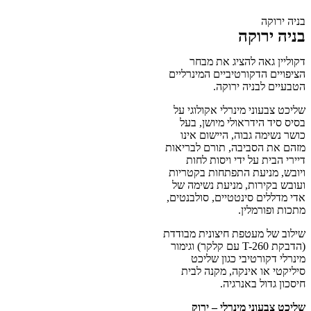
בניה ירוקה
בניה ירוקה
דקוליין גאה להציג את מבחר
הציפויים הדקורטיביים המינרליים
הטבעיים לבניה ירוקה.
שליכט צבעוני מינרלי אקולוגי על
בסיס סיד הידראולי מיושן, בעל
כושר נשימה גבוה, היישום אינו
מזהם את הסביבה, תורם לבריאות
דיירי הבית על ידי ויסות לחות
ויובש, מניעת התפתחות בקטריות
ועובש בקירות, מניעת נשימה של
אדי מדללים סינטטיים, סולבנטים,
מתכות ופורמלין.
שילוב של מעטפת חיצונית מבודדת
(הדבקת T-260 עם קלקר) וגימור
מינרלי דקורטיבי כגון שליכט
סיליקטי או אינקה, מקנה לבית
חיסכון גדול באנרגיה.
שליכט צבעוני מינרלי – ירוק