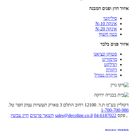
איזור חוץ ופנים המבנה
סיליקטי
אינקה N-10
אינקה N-20
בטון חשוף
איזור פנים בלבד
סטוקו ונציאנו
מרמורינו
תדלקט
דקורה
מיקרה נטורל
דקוליין בע"מ ת.ד. 12100 רחוב התלם 3 פארק תעשיות עמק חפר
טל.
1-700-700-986
, פקס
04-6187022
sales@decoline.co.il
השאר פרטים
חייג עכשיו
הסדרי נגישות