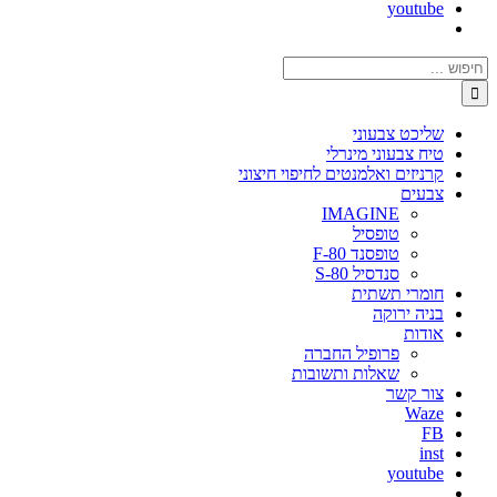
youtube
חיפוש...
שליכט צבעוני
טיח צבעוני מינרלי
קרניזים ואלמנטים לחיפוי חיצוני
צבעים
IMAGINE
טופסיל
טופסנד F-80
סנדסיל S-80
חומרי תשתית
בניה ירוקה
אודות
פרופיל החברה
שאלות ותשובות
צור קשר
Waze
FB
inst
youtube