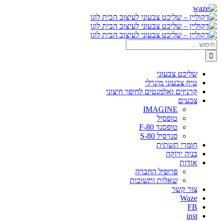
דלג
Waze
Facebook
לתוכן
חיפוש...
שליכט צבעוני
טיח צבעוני מינרלי
קרניזים ואלמנטים לחיפוי חיצוני
צבעים
IMAGINE
טופסיל
טופסנד F-80
סנדסיל S-80
חומרי תשתית
בניה ירוקה
אודות
פרופיל החברה
שאלות ותשובות
צור קשר
Waze
FB
inst