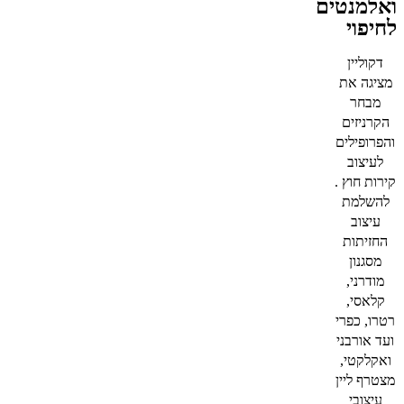
ואלמנטים
לחיפוי
דקוליין
מציגה את
מבחר
הקרניזים
והפרופילים
לעיצוב
קירות חוץ .
להשלמת
עיצוב
החזיתות
מסגנון
מודרני,
קלאסי,
רטרו, כפרי
ועד אורבני
ואקלקטי,
מצטרף ליין
עיצובי