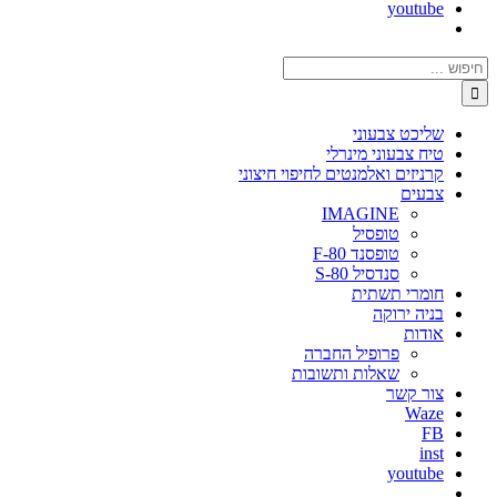
youtube
חיפוש...
שליכט צבעוני
טיח צבעוני מינרלי
קרניזים ואלמנטים לחיפוי חיצוני
צבעים
IMAGINE
טופסיל
טופסנד F-80
סנדסיל S-80
חומרי תשתית
בניה ירוקה
אודות
פרופיל החברה
שאלות ותשובות
צור קשר
Waze
FB
inst
youtube