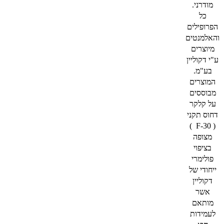
מודרני.
כל
הפרופילים
והאלמנטים
מיוצרים
ע"י דקוליין
בע"מ.
המוצרים
מבוססים
על קלקר
דחוס תקני
( F-30 )
מצופה
בציפוי
פולימרי
ייחודי של
דקוליין
אשר
מותאם
לעמידות