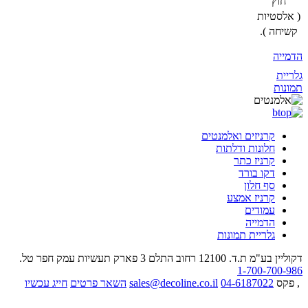
חוץ
( אלסטיות
קשיחה ).
הדמייה
גלריית
תמונות
קרניזים ואלמנטים
חלונות ודלתות
קרניז כתר
דקו בורד
סף חלון
קרניז אמצע
עמודים
הדמייה
גלריית תמונות
דקוליין בע"מ ת.ד. 12100 רחוב התלם 3 פארק תעשיות עמק חפר
טל.
1-700-700-986
, פקס
04-6187022
sales@decoline.co.il
השאר פרטים
חייג עכשיו