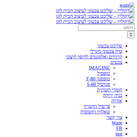
דלג
Waze
Facebook
לתוכן
חיפוש...
שליכט צבעוני
טיח צבעוני מינרלי
קרניזים ואלמנטים לחיפוי חיצוני
צבעים
IMAGINE
טופסיל
טופסנד F-80
סנדסיל S-80
חומרי תשתית
בניה ירוקה
אודות
פרופיל החברה
שאלות ותשובות
צור קשר
Waze
FB
inst