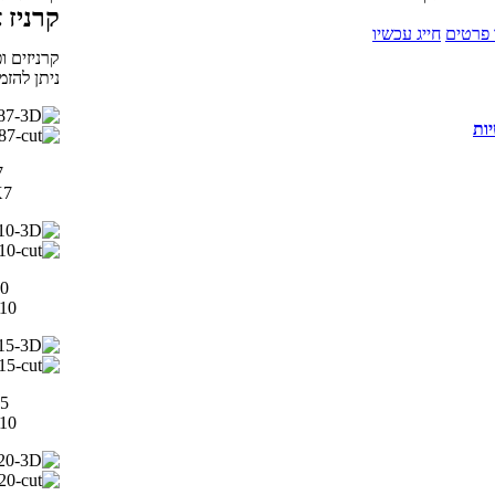
קרניז
פרטים
חייג עכשיו
קרניזים ו
ניתן להזמ
יות
7
8X7
0
0X10
5
5X10