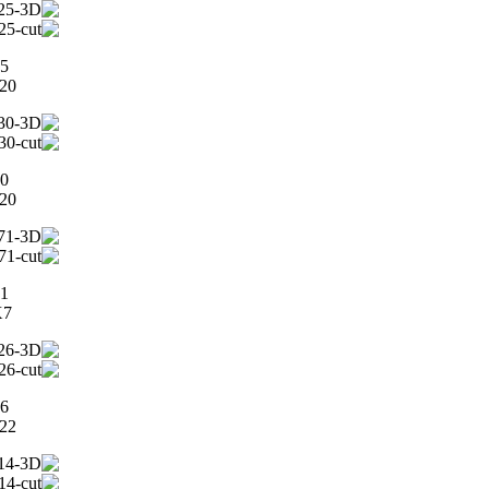
5
5X20
0
0X20
1
0X7
6
6X22