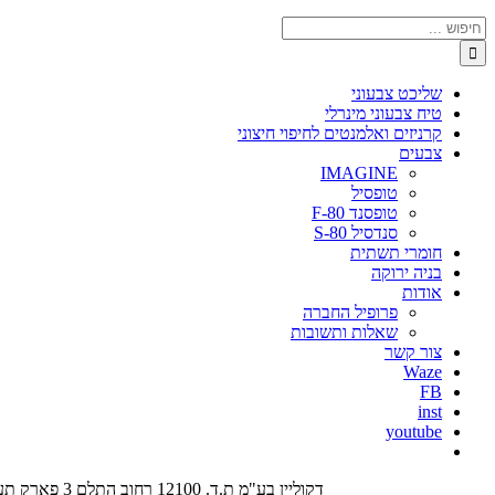
חיפוש...
שליכט צבעוני
טיח צבעוני מינרלי
קרניזים ואלמנטים לחיפוי חיצוני
צבעים
IMAGINE
טופסיל
טופסנד F-80
סנדסיל S-80
חומרי תשתית
בניה ירוקה
אודות
פרופיל החברה
שאלות ותשובות
צור קשר
Waze
FB
inst
youtube
דקוליין בע"מ ת.ד. 12100 רחוב התלם 3 פארק תעשיות עמק חפר