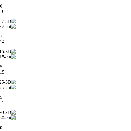
0
0X10
7
7X14
5
5X15
5
5X15
0