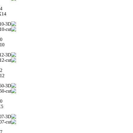
4
.5X14
0
4X10
2
4X12
0
4X5
7