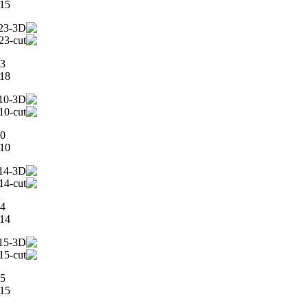
0X15
3
0X18
0
0X10
4
0X14
5
0X15