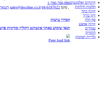
קרניזים ואלמנטים
1-700-700-986
חלונות ודלתות
, פקס
04-6187022
sales@decoline.co.il
השאר 
קרניז כתר
דקו בורד
סף חלון
הסדרי נגישות
קרניז אמצע
תנאי שימוש באתר אינטרנט דקוליין ומדיניות פרט
עמודים
הדמייה
Facebook
Waze
גלריית תמונות
Page load link