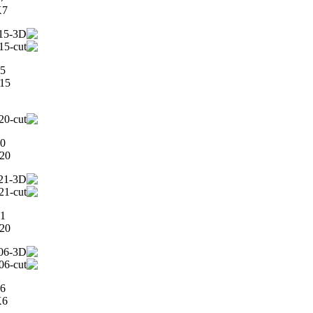
5X7
5
5X15
0
5X20
1
5X20
6
0X6