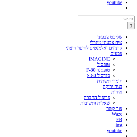
youtube
חיפוש...
שליכט צבעוני
טיח צבעוני מינרלי
קרניזים ואלמנטים לחיפוי חיצוני
צבעים
IMAGINE
טופסיל
טופסנד F-80
סנדסיל S-80
חומרי תשתית
בניה ירוקה
אודות
פרופיל החברה
שאלות ותשובות
צור קשר
Waze
FB
inst
youtube