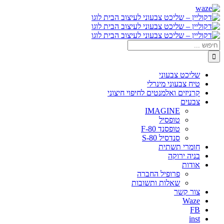
דלג
Waze
Facebook
לתוכן
חיפוש...
שליכט צבעוני
טיח צבעוני מינרלי
קרניזים ואלמנטים לחיפוי חיצוני
צבעים
IMAGINE
טופסיל
טופסנד F-80
סנדסיל S-80
חומרי תשתית
בניה ירוקה
אודות
פרופיל החברה
שאלות ותשובות
צור קשר
Waze
FB
inst