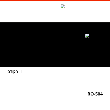
לג
תוכן
Waze
facebook
טל. 1-700-700-986
הקודם
RO-504