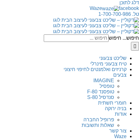
דלג לתוכן
Waze
facebook
טל. 1-700-700-986
חיפוש...
חיפוש
שליכט צבעוני
טיח צבעוני מינרלי
קרניזים ואלמנטים לחיפוי חיצוני
צבעים
IMAGINE
טופסיל
טופסנד F-80
סנדסיל S-80
חומרי תשתית
בניה ירוקה
אודות
פרופיל החברה
שאלות ותשובות
צור קשר
Waze