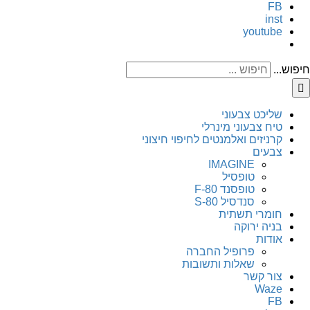
FB
inst
youtube
חיפוש...
שליכט צבעוני
טיח צבעוני מינרלי
קרניזים ואלמנטים לחיפוי חיצוני
צבעים
IMAGINE
טופסיל
טופסנד F-80
סנדסיל S-80
חומרי תשתית
בניה ירוקה
אודות
פרופיל החברה
שאלות ותשובות
צור קשר
Waze
FB