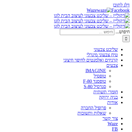
דלג לתוכן
Waze
Facebook
חיפוש...
שליכט צבעוני
טיח צבעוני מינרלי
קרניזים ואלמנטים לחיפוי חיצוני
צבעים
IMAGINE
טופסיל
טופסנד F-80
סנדסיל S-80
חומרי תשתית
בניה ירוקה
אודות
פרופיל החברה
שאלות ותשובות
צור קשר
Waze
FB