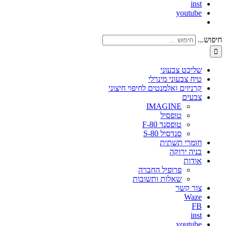
inst
youtube
חיפוש...
שליכט צבעוני
טיח צבעוני מינרלי
קרניזים ואלמנטים לחיפוי חיצוני
צבעים
IMAGINE
טופסיל
טופסנד F-80
סנדסיל S-80
חומרי תשתית
בניה ירוקה
אודות
פרופיל החברה
שאלות ותשובות
צור קשר
Waze
FB
inst
youtube