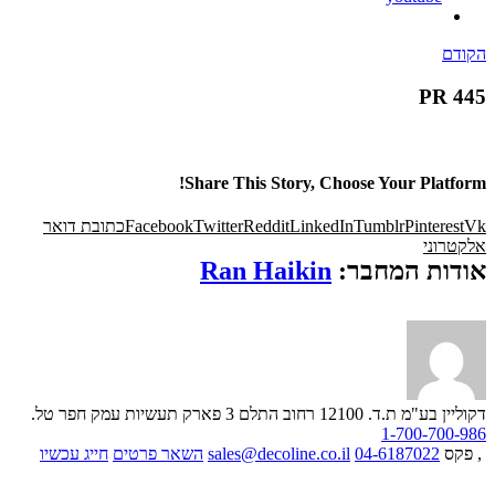
הקודם
PR 445
Share This Story, Choose Your Platform!
Vk
Pinterest
Tumblr
LinkedIn
Reddit
Twitter
Facebook
כתובת דואר
אלקטרוני
אודות המחבר:
Ran Haikin
דקוליין בע"מ ת.ד. 12100 רחוב התלם 3 פארק תעשיות עמק חפר
טל.
1-700-700-986
, פקס
04-6187022
sales@decoline.co.il
השאר פרטים
חייג עכשיו