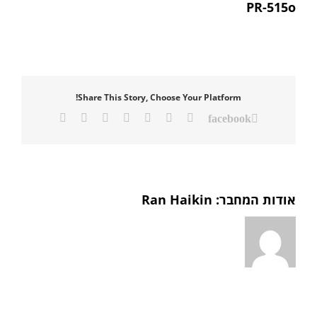
PR-515o
Share This Story, Choose Your Platform!
Twitter
Reddit
LinkedIn
Tumblr
Vk
Pinterest
כתובת
facebook
דואר
אלקטרוני
אודות המחבר:
Ran Haikin