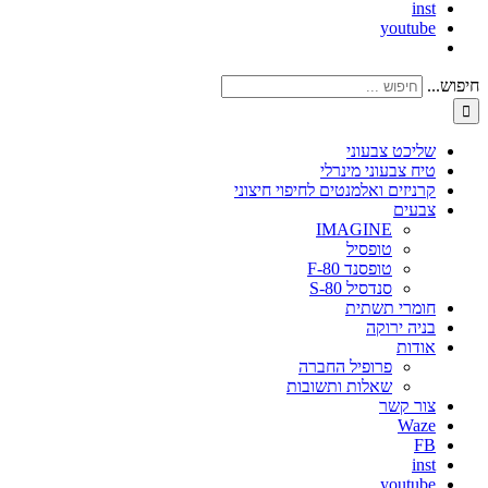
inst
youtube
חיפוש...
שליכט צבעוני
טיח צבעוני מינרלי
קרניזים ואלמנטים לחיפוי חיצוני
צבעים
IMAGINE
טופסיל
טופסנד F-80
סנדסיל S-80
חומרי תשתית
בניה ירוקה
אודות
פרופיל החברה
שאלות ותשובות
צור קשר
Waze
FB
inst
youtube