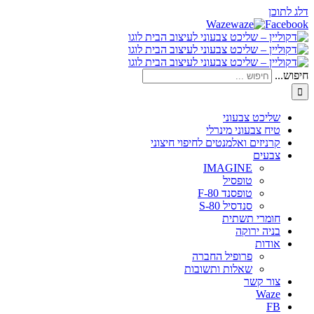
דלג לתוכן
Waze
Facebook
חיפוש...
שליכט צבעוני
טיח צבעוני מינרלי
קרניזים ואלמנטים לחיפוי חיצוני
צבעים
IMAGINE
טופסיל
טופסנד F-80
סנדסיל S-80
חומרי תשתית
בניה ירוקה
אודות
פרופיל החברה
שאלות ותשובות
צור קשר
Waze
FB