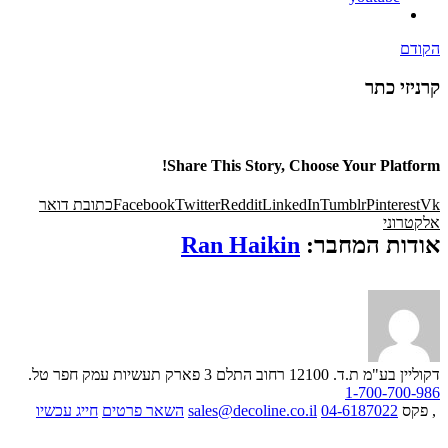
הקודם
קרניזי כתר
Share This Story, Choose Your Platform!
Vk
Pinterest
Tumblr
LinkedIn
Reddit
Twitter
Facebook
כתובת דואר
אלקטרוני
אודות המחבר:
Ran Haikin
דקוליין בע"מ ת.ד. 12100 רחוב התלם 3 פארק תעשיות עמק חפר
טל.
1-700-700-986
, פקס
04-6187022
sales@decoline.co.il
השאר פרטים
חייג עכשיו