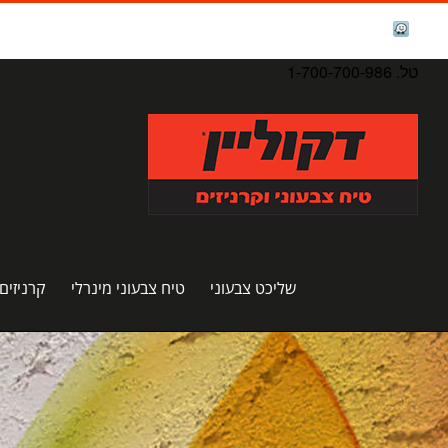
לג
תוכן
facebook
Waze
טל. 1-700-700-986
שליכט צבעוני
טיח צבעוני מינרלי
קרניזים