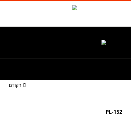
לג
תוכן
Waze
facebook
טל. 1-700-700-986
הקודם
PL-152