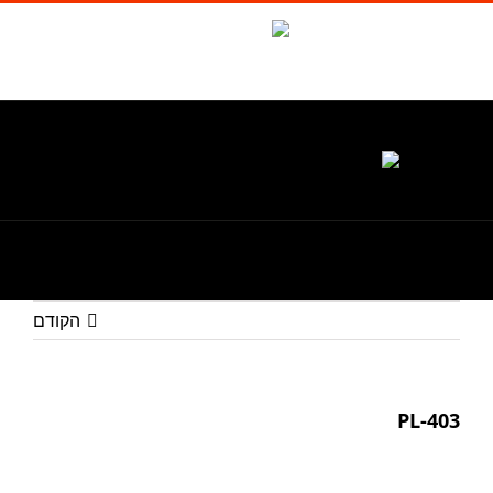
לג
תוכן
Waze
facebook
טל. 1-700-700-986
הקודם
PL-403