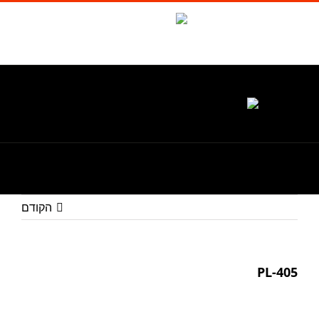
לג
תוכן
Waze
facebook
טל. 1-700-700-986
הקודם
PL-405