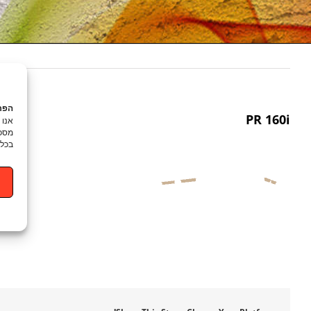
הפרט
PR 160i
מסכי
בכל 