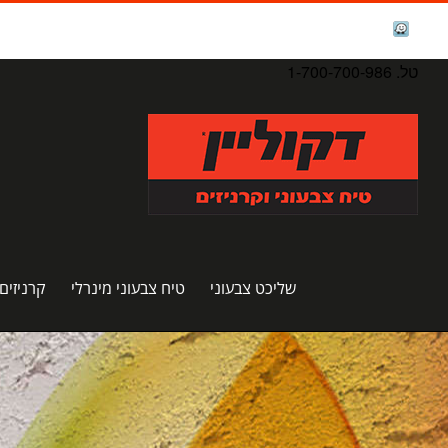
לג
תוכן
facebook
Waze
טל. 1-700-700-986
שליכט צבעוני
טיח צבעוני מינרלי
קרניזים