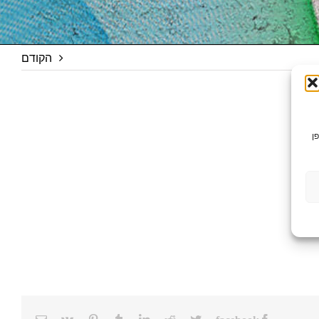
הקודם
ן