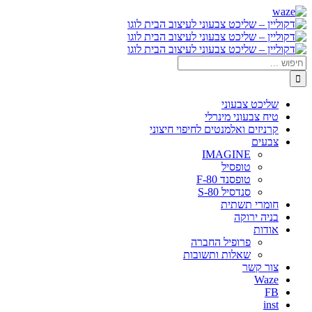
דלג
Waze
Facebook
לתוכן
חיפוש...
שליכט צבעוני
טיח צבעוני מינרלי
קרניזים ואלמנטים לחיפוי חיצוני
צבעים
IMAGINE
טופסיל
טופסנד F-80
סנדסיל S-80
חומרי תשתית
בניה ירוקה
אודות
פרופיל החברה
שאלות ותשובות
צור קשר
Waze
FB
inst