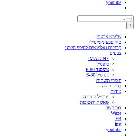
youtube
חיפוש...
שליכט צבעוני
טיח צבעוני מינרלי
קרניזים ואלמנטים לחיפוי חיצוני
צבעים
IMAGINE
טופסיל
טופסנד F-80
סנדסיל S-80
חומרי תשתית
בניה ירוקה
אודות
פרופיל החברה
שאלות ותשובות
צור קשר
Waze
FB
inst
youtube