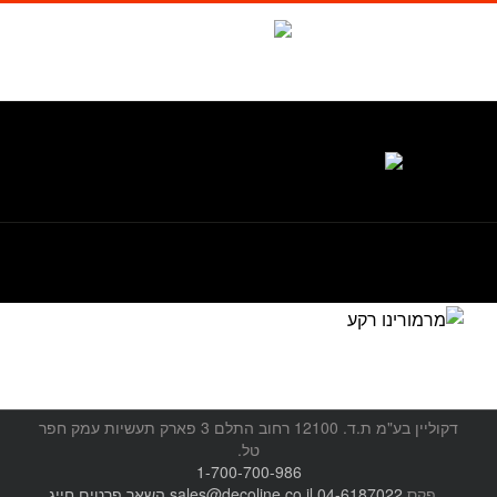
לג
תוכן
Waze
facebook
טל. 1-700-700-986
דקוליין בע"מ ת.ד. 12100 רחוב התלם 3 פארק תעשיות עמק חפר
טל.
1-700-700-986
, פקס
04-6187022
sales@decoline.co.il
השאר פרטים
חייג