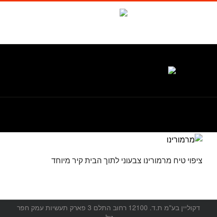
לג
תוכן
Waze
facebook
טל. 1-700-700-986
ציפוי טיח מרמורינו צבעוני לתוך הבית קיר מיוחד
דקוליין בע"מ ת.ד. 12100 רחוב התלם 3 פארק תעשיות עמק חפר
טל.