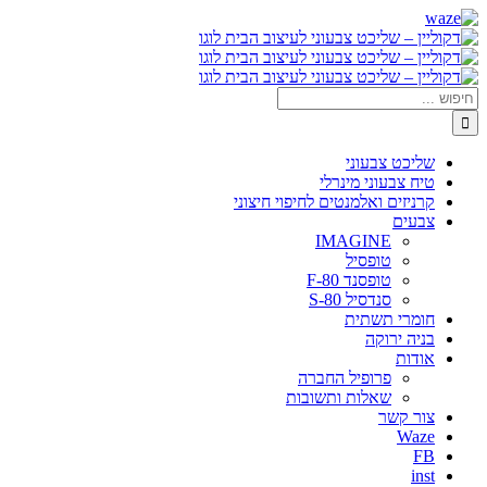
דלג
Waze
Facebook
לתוכן
חיפוש...
שליכט צבעוני
טיח צבעוני מינרלי
קרניזים ואלמנטים לחיפוי חיצוני
צבעים
IMAGINE
טופסיל
טופסנד F-80
סנדסיל S-80
חומרי תשתית
בניה ירוקה
אודות
פרופיל החברה
שאלות ותשובות
צור קשר
Waze
FB
inst