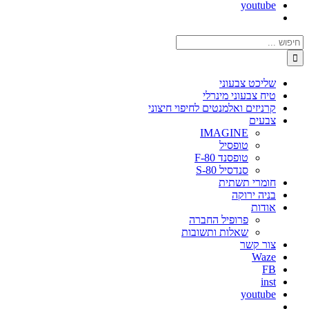
youtube
חיפוש...
שליכט צבעוני
טיח צבעוני מינרלי
קרניזים ואלמנטים לחיפוי חיצוני
צבעים
IMAGINE
טופסיל
טופסנד F-80
סנדסיל S-80
חומרי תשתית
בניה ירוקה
אודות
פרופיל החברה
שאלות ותשובות
צור קשר
Waze
FB
inst
youtube