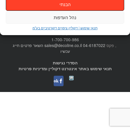
הבנתי
נהל העדפות
דקוליין בע"מ ת.ד. 12100 רחוב התלם 3 פארק תעשיות עמק חפר
תנאי שימוש | דקוליין ציפויים דקורטיביים בע"מ
טל.
1-700-700-986
, פקס
04-6187022
sales@decoline.co.il
השאר פרטים
חייג
עכשיו
הסדרי נגישות
תנאי שימוש באתר אינטרנט דקוליין ומדיניות פרטיות
Waze
facebook