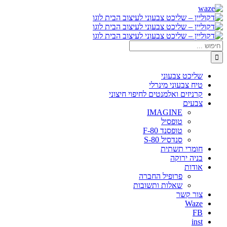
דלג
Waze
Facebook
לתוכן
חיפוש...
שליכט צבעוני
טיח צבעוני מינרלי
קרניזים ואלמנטים לחיפוי חיצוני
צבעים
IMAGINE
טופסיל
טופסנד F-80
סנדסיל S-80
חומרי תשתית
בניה ירוקה
אודות
פרופיל החברה
שאלות ותשובות
צור קשר
Waze
FB
inst