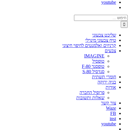
youtube
חיפוש...
שליכט צבעוני
טיח צבעוני מינרלי
קרניזים ואלמנטים לחיפוי חיצוני
צבעים
IMAGINE
טופסיל
טופסנד F-80
סנדסיל S-80
חומרי תשתית
בניה ירוקה
אודות
פרופיל החברה
שאלות ותשובות
צור קשר
Waze
FB
inst
youtube