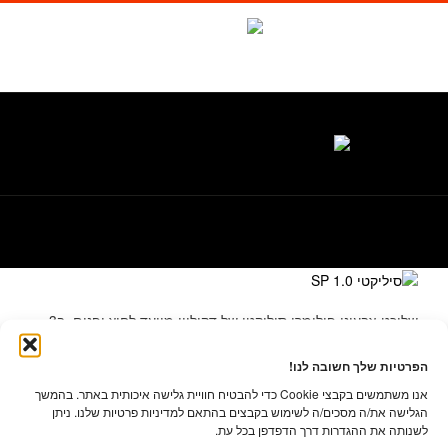
לג
תוכן
facebook
Waze
טל. 1-700-700-986
שליכט צבעוני פולימרי סיליקטי של דקוליין מיועד לחוץ ופנים. ב3
רמות גרגור (טקסטורה) שונות ובמגוון גוונים
הפרטיות שלך חשובה לנו!
אנו משתמשים בקבצי Cookie כדי להבטיח חוויית גלישה איכותית באתר. בהמשך
הגלישה את/ה מסכים/ה לשימוש בקבצים בהתאם למדיניות פרטיות שלנו. ניתן
לשנותה את ההגדרות דרך הדפדפן בכל עת.
דקוליין בע"מ ת.ד. 12100 רחוב התלם 3 פארק תעשיות עמק חפר