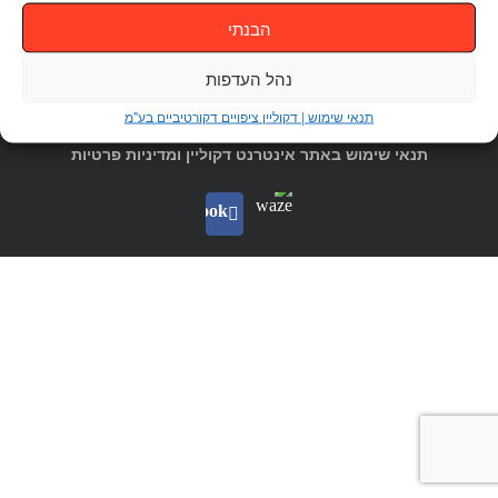
טל.
הבנתי
1-700-700-986
, פקס
04-6187022
sales@decoline.co.il
השאר פרטים
חייג
עכשיו
נהל העדפות
תנאי שימוש | דקוליין ציפויים דקורטיביים בע"מ
הסדרי נגישות
תנאי שימוש באתר אינטרנט דקוליין ומדיניות פרטיות
Waze
facebook