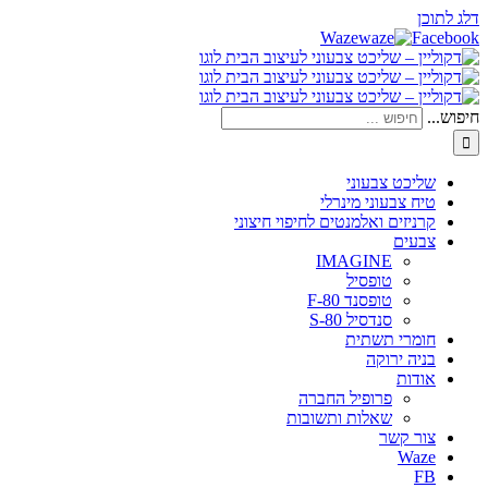
דלג לתוכן
Waze
Facebook
חיפוש...
שליכט צבעוני
טיח צבעוני מינרלי
קרניזים ואלמנטים לחיפוי חיצוני
צבעים
IMAGINE
טופסיל
טופסנד F-80
סנדסיל S-80
חומרי תשתית
בניה ירוקה
אודות
פרופיל החברה
שאלות ותשובות
צור קשר
Waze
FB