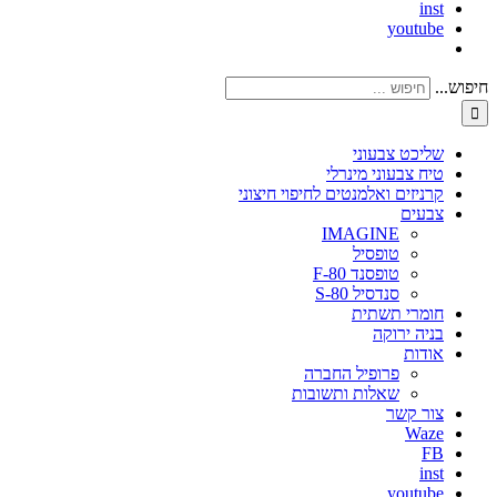
inst
youtube
חיפוש...
שליכט צבעוני
טיח צבעוני מינרלי
קרניזים ואלמנטים לחיפוי חיצוני
צבעים
IMAGINE
טופסיל
טופסנד F-80
סנדסיל S-80
חומרי תשתית
בניה ירוקה
אודות
פרופיל החברה
שאלות ותשובות
צור קשר
Waze
FB
inst
youtube