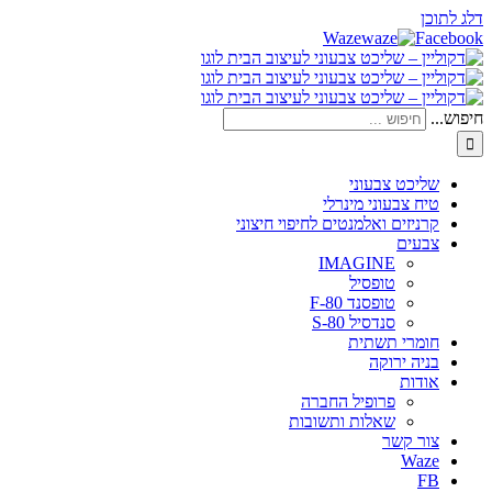
דלג לתוכן
Waze
Facebook
חיפוש...
שליכט צבעוני
טיח צבעוני מינרלי
קרניזים ואלמנטים לחיפוי חיצוני
צבעים
IMAGINE
טופסיל
טופסנד F-80
סנדסיל S-80
חומרי תשתית
בניה ירוקה
אודות
פרופיל החברה
שאלות ותשובות
צור קשר
Waze
FB