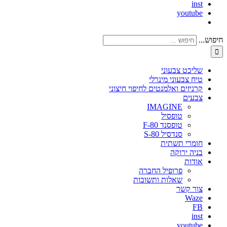
inst
youtube
חיפוש...
שליכט צבעוני
טיח צבעוני מינרלי
קרניזים ואלמנטים לחיפוי חיצוני
צבעים
IMAGINE
טופסיל
טופסנד F-80
סנדסיל S-80
חומרי תשתית
בניה ירוקה
אודות
פרופיל החברה
שאלות ותשובות
צור קשר
Waze
FB
inst
youtube