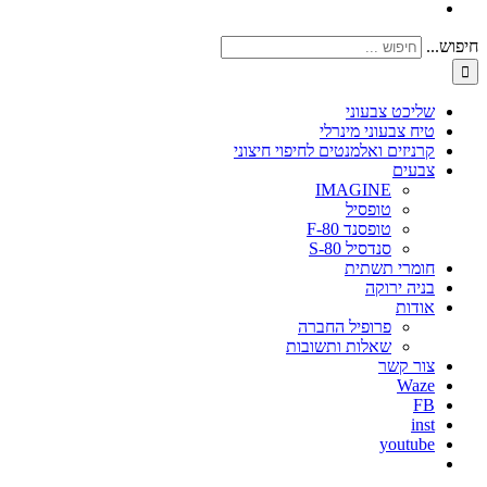
חיפוש...
שליכט צבעוני
טיח צבעוני מינרלי
קרניזים ואלמנטים לחיפוי חיצוני
צבעים
IMAGINE
טופסיל
טופסנד F-80
סנדסיל S-80
חומרי תשתית
בניה ירוקה
אודות
פרופיל החברה
שאלות ותשובות
צור קשר
Waze
FB
inst
youtube