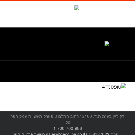
לג
תוכן
Waze
facebook
טל. 1-700-700-986
דקוליין בע"מ ת.ד. 12100 רחוב התלם 3 פארק תעשיות עמק חפר
טל.
1-700-700-986
, פקס
04-6187022
sales@decoline.co.il
השאר פרטים
חייג