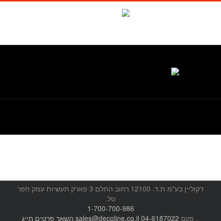
לג
תוכן
Waze
facebook
טל. 1-700-700-986
דקוליין בע"מ ת.ד. 12100 רחוב התלם 3 פארק תעשיות עמק חפר
טל.
1-700-700-986
, פקס
04-6187022
sales@decoline.co.il
השאר פרטים
חייג