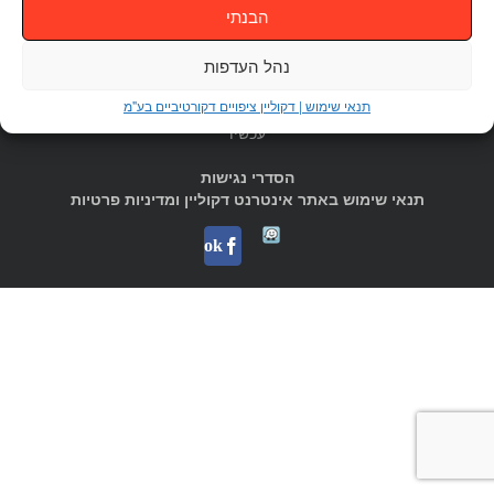
הבנתי
דקוליין בע"מ ת.ד. 12100 רחוב התלם 3 פארק תעשיות עמק חפר
נהל העדפות
טל.
1-700-700-986
תנאי שימוש | דקוליין ציפויים דקורטיביים בע"מ
, פקס
04-6187022
sales@decoline.co.il
השאר פרטים
חייג
עכשיו
הסדרי נגישות
תנאי שימוש באתר אינטרנט דקוליין ומדיניות פרטיות
Waze
facebook