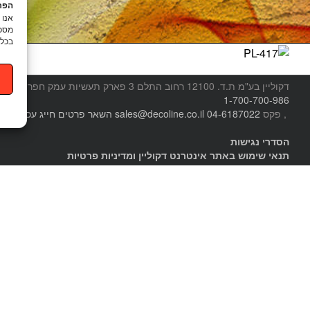
הפרט
מסכי
בכל 
דקוליין בע"מ ת.ד. 12100 רחוב התלם 3 פארק תעשיות עמק חפר
טל.
1-700-700-986
, פקס
04-6187022
sales@decoline.co.il
השאר פרטים
חייג עכשיו
הסדרי נגישות
תנאי שימוש באתר אינטרנט דקוליין ומדיניות פרטיות