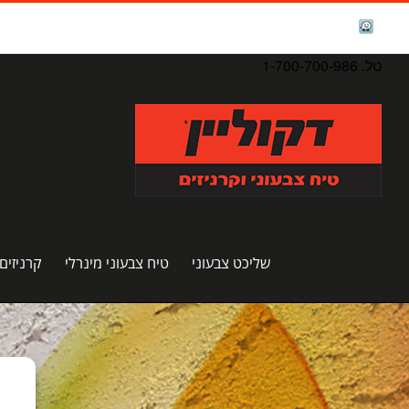
לג
תוכן
facebook
Waze
טל. 1-700-700-986
שליכט צבעוני
טיח צבעוני מינרלי
קרניזים