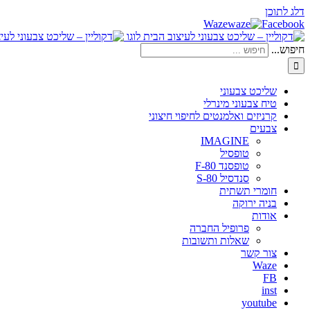
דלג לתוכן
Waze
Facebook
חיפוש...
שליכט צבעוני
טיח צבעוני מינרלי
קרניזים ואלמנטים לחיפוי חיצוני
צבעים
IMAGINE
טופסיל
טופסנד F-80
סנדסיל S-80
חומרי תשתית
בניה ירוקה
אודות
פרופיל החברה
שאלות ותשובות
צור קשר
Waze
FB
inst
youtube