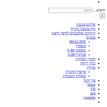
חיפוש...
שליכט צבעוני
טיח צבעוני מינרלי
קרניזים ואלמנטים לחיפוי חיצוני
צבעים
IMAGINE
טופסיל
טופסנד F-80
סנדסיל S-80
חומרי תשתית
בניה ירוקה
אודות
פרופיל החברה
שאלות ותשובות
צור קשר
Waze
FB
inst
youtube