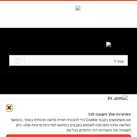
לג
תוכן
Waze
facebook
טל. 1-700-700-986
עבור ל
הפרטיות שלך חשובה לנו!
אנו משתמשים בקבצי Cookie כדי להבטיח חוויית גלישה איכותית באתר. בהמשך
הגלישה את/ה מסכים/ה לשימוש בקבצים בהתאם למדיניות פרטיות שלנו. ניתן
דקוליין בע"מ ת.ד. 12100 רחוב התלם 3 פארק תעשיות עמק חפר
לשנותה את ההגדרות דרך הדפדפן בכל עת.
טל.