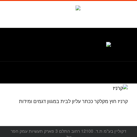
לג
תוכן
Waze
facebook
טל. 1-700-700-986
קרניז חוץ מקלקר ככתר עליון לבית במגוון דגמים ומידות
דקוליין בע"מ ת.ד. 12100 רחוב התלם 3 פארק תעשיות עמק חפר
טל.