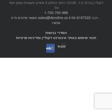
דקוליין בע"מ ת.ד. 12100 רחוב התלם 3 פארק תעשיות עמק חפר
טל.
1-700-700-986
, פקס
04-6187022
sales@decoline.co.il
השאר פרטים
חייג
עכשיו
הסדרי נגישות
תנאי שימוש באתר אינטרנט דקוליין ומדיניות פרטיות
Waze
facebook