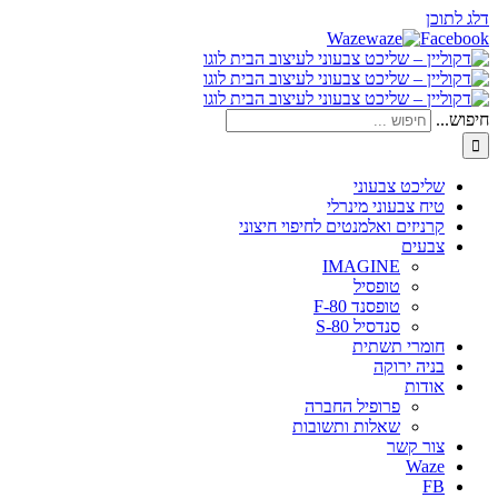
דלג לתוכן
Waze
Facebook
חיפוש...
שליכט צבעוני
טיח צבעוני מינרלי
קרניזים ואלמנטים לחיפוי חיצוני
צבעים
IMAGINE
טופסיל
טופסנד F-80
סנדסיל S-80
חומרי תשתית
בניה ירוקה
אודות
פרופיל החברה
שאלות ותשובות
צור קשר
Waze
FB