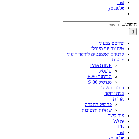
inst
youtube
חיפוש...
שליכט צבעוני
טיח צבעוני מינרלי
קרניזים ואלמנטים לחיפוי חיצוני
צבעים
IMAGINE
טופסיל
טופסנד F-80
סנדסיל S-80
חומרי תשתית
בניה ירוקה
אודות
פרופיל החברה
שאלות ותשובות
צור קשר
Waze
FB
inst
youtube