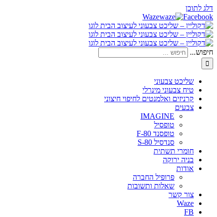
דלג לתוכן
Waze
Facebook
חיפוש...
שליכט צבעוני
טיח צבעוני מינרלי
קרניזים ואלמנטים לחיפוי חיצוני
צבעים
IMAGINE
טופסיל
טופסנד F-80
סנדסיל S-80
חומרי תשתית
בניה ירוקה
אודות
פרופיל החברה
שאלות ותשובות
צור קשר
Waze
FB