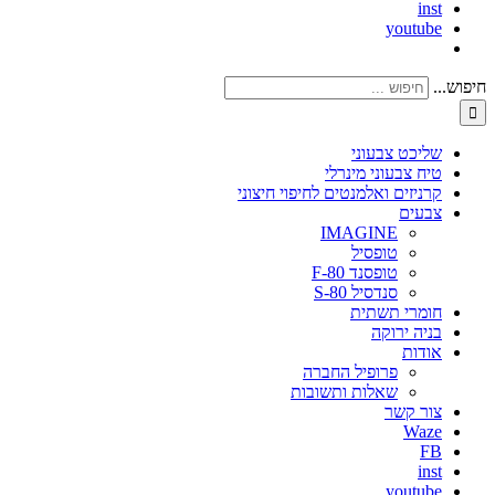
inst
youtube
חיפוש...
שליכט צבעוני
טיח צבעוני מינרלי
קרניזים ואלמנטים לחיפוי חיצוני
צבעים
IMAGINE
טופסיל
טופסנד F-80
סנדסיל S-80
חומרי תשתית
בניה ירוקה
אודות
פרופיל החברה
שאלות ותשובות
צור קשר
Waze
FB
inst
youtube