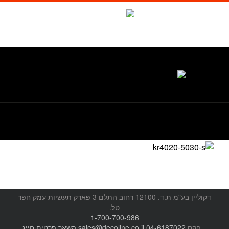
לג
תוכן
Waze
facebook
טל. 1-700-700-986
דקוליין בע"מ ת.ד. 12100 רחוב התלם 3 פארק תעשיות עמק חפר
טל.
1-700-700-986
, פקס
04-6187022
sales@decoline.co.il
השאר פרטים
חייג