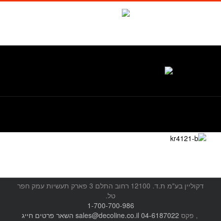
לג
תוכן
facebook
Waze
טל. 1-700-700-986
דקוליין בע"מ ת.ד. 12100 רחוב התלם 3 פארק תעשיות עמק חפר
טל.
1-700-700-986
, פקס
04-6187022
sales@decoline.co.il
השאר פרטים
חייג