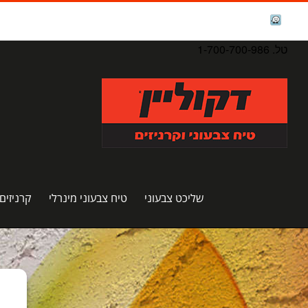
לג
תוכן
facebook
Waze
טל. 1-700-700-986
שליכט צבעוני
טיח צבעוני מינרלי
קרניזים