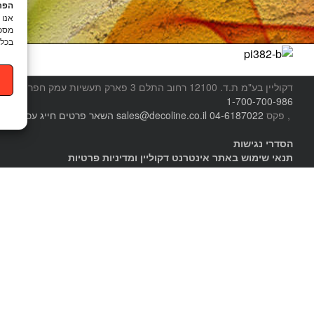
הפרט
מסכי
בכל 
דקוליין בע"מ ת.ד. 12100 רחוב התלם 3 פארק תעשיות עמק חפר
טל.
1-700-700-986
, פקס
04-6187022
sales@decoline.co.il
השאר פרטים
חייג עכשיו
הסדרי נגישות
תנאי שימוש באתר אינטרנט דקוליין ומדיניות פרטיות