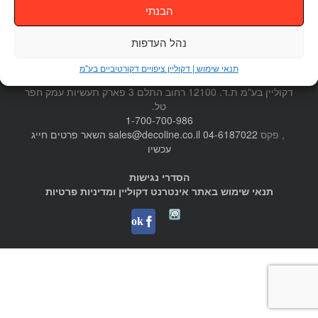
הבנתי
נהל העדפות
תנאי שימוש | דקוליין ציפויים דקורטיביים בע"מ
דקוליין בע"מ ת.ד. 12100 רחוב התלם 3 פארק תעשיות עמק חפר
טל.
1-700-700-986
, פקס
04-6187022
sales@decoline.co.il
השאר פרטים
חייג
עכשיו
הסדרי נגישות
תנאי שימוש באתר אינטרנט דקוליין ומדיניות פרטיות
Waze
facebook