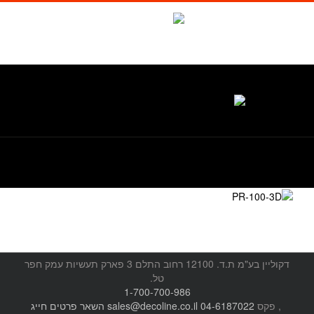
לג
תוכן
facebook
Waze
טל. 1-700-700-986
דקוליין בע"מ ת.ד. 12100 רחוב התלם 3 פארק תעשיות עמק חפר
טל.
1-700-700-986
, פקס
04-6187022
sales@decoline.co.il
השאר פרטים
חייג