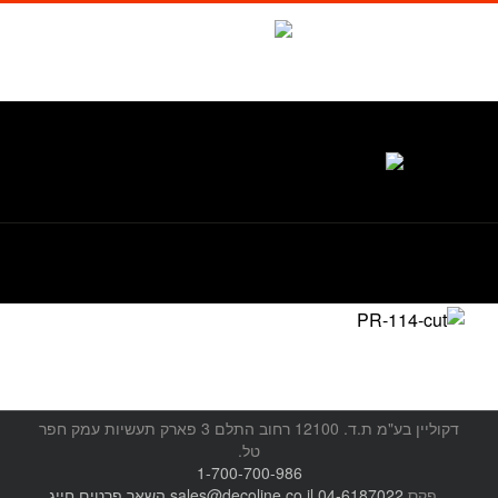
לג
תוכן
Waze
facebook
טל. 1-700-700-986
דקוליין בע"מ ת.ד. 12100 רחוב התלם 3 פארק תעשיות עמק חפר
טל.
1-700-700-986
, פקס
04-6187022
sales@decoline.co.il
השאר פרטים
חייג