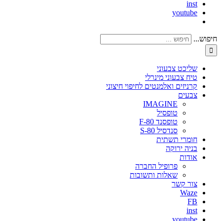
inst
youtube
חיפוש...
שליכט צבעוני
טיח צבעוני מינרלי
קרניזים ואלמנטים לחיפוי חיצוני
צבעים
IMAGINE
טופסיל
טופסנד F-80
סנדסיל S-80
חומרי תשתית
בניה ירוקה
אודות
פרופיל החברה
שאלות ותשובות
צור קשר
Waze
FB
inst
youtube