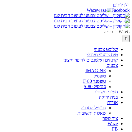
דלג לתוכן
Waze
Facebook
חיפוש...
שליכט צבעוני
טיח צבעוני מינרלי
קרניזים ואלמנטים לחיפוי חיצוני
צבעים
IMAGINE
טופסיל
טופסנד F-80
סנדסיל S-80
חומרי תשתית
בניה ירוקה
אודות
פרופיל החברה
שאלות ותשובות
צור קשר
Waze
FB