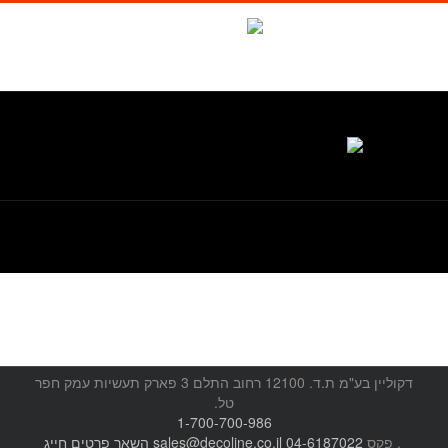
לג
תוכן
Waze
facebook
טל. 1-700-700-986
דקוליין בע"מ ת.ד. 12100 רחוב התלם 3 פארק תעשיות עמק חפר
טל.
1-700-700-986
, פקס
04-6187022
sales@decoline.co.il
השאר פרטים
חייג