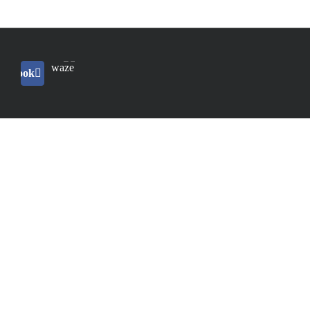
Waze
acebook