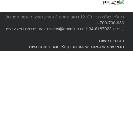
דקוליין בע"מ ת.ד. 12100 רחוב התלם 3 פארק תעשיות עמק חפר
טל.
1-700-700-986
, פקס
04-6187022
sales@decoline.co.il
השאר פרטים
חייג עכשיו
הסדרי נגישות
תנאי שימוש באתר אינטרנט דקוליין ומדיניות פרטיות