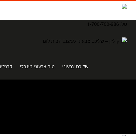
לג
תוכן
Waze
facebook
טל. 1-700-700-986
שליכט צבעוני
טיח צבעוני מינרלי
קרניזים