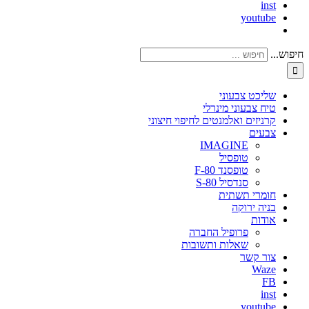
inst
youtube
חיפוש...
שליכט צבעוני
טיח צבעוני מינרלי
קרניזים ואלמנטים לחיפוי חיצוני
צבעים
IMAGINE
טופסיל
טופסנד F-80
סנדסיל S-80
חומרי תשתית
בניה ירוקה
אודות
פרופיל החברה
שאלות ותשובות
צור קשר
Waze
FB
inst
youtube