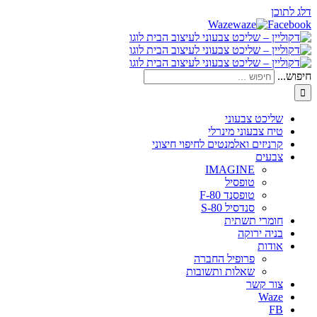
דלג לתוכן
Waze
Facebook
חיפוש...
שליכט צבעוני
טיח צבעוני מינרלי
קרניזים ואלמנטים לחיפוי חיצוני
צבעים
IMAGINE
טופסיל
טופסנד F-80
סנדסיל S-80
חומרי תשתית
בניה ירוקה
אודות
פרופיל החברה
שאלות ותשובות
צור קשר
Waze
FB