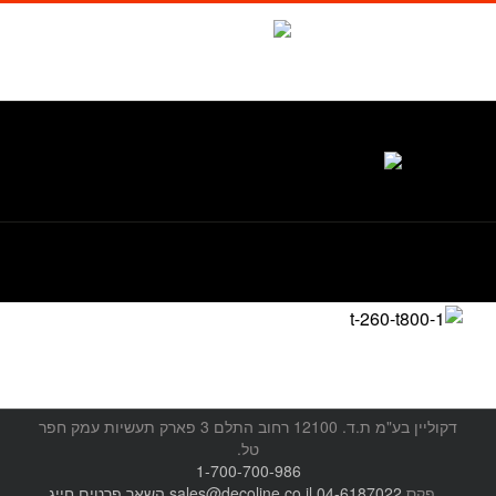
לג
תוכן
Waze
facebook
טל. 1-700-700-986
דקוליין בע"מ ת.ד. 12100 רחוב התלם 3 פארק תעשיות עמק חפר
טל.
1-700-700-986
, פקס
04-6187022
sales@decoline.co.il
השאר פרטים
חייג