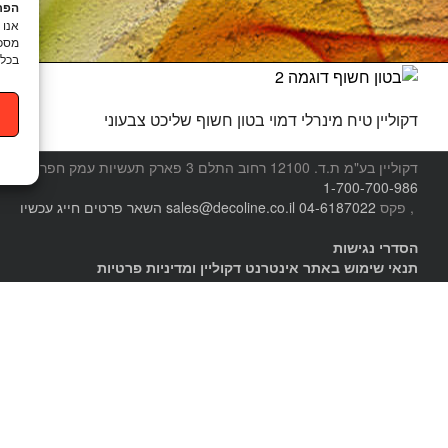
הפרט
מסכי
בכל 
דקוליין טיח מינרלי דמוי בטון חשוף שליכט צבעוני
דקוליין בע"מ ת.ד. 12100 רחוב התלם 3 פארק תעשיות עמק חפר
טל.
1-700-700-986
, פקס
04-6187022
sales@decoline.co.il
השאר פרטים
חייג עכשיו
הסדרי נגישות
תנאי שימוש באתר אינטרנט דקוליין ומדיניות פרטיות