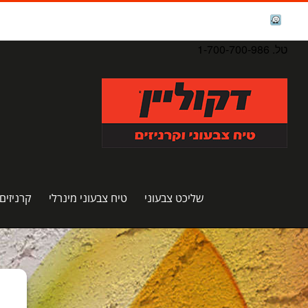
לג
תוכן
facebook
Waze
טל. 1-700-700-986
שליכט צבעוני
טיח צבעוני מינרלי
קרניזים