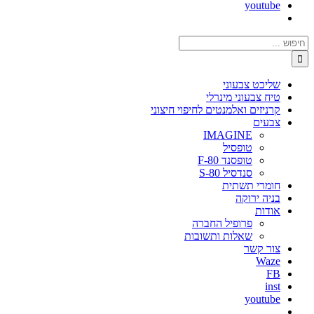
youtube
חיפוש...
שליכט צבעוני
טיח צבעוני מינרלי
קרניזים ואלמנטים לחיפוי חיצוני
צבעים
IMAGINE
טופסיל
טופסנד F-80
סנדסיל S-80
חומרי תשתית
בניה ירוקה
אודות
פרופיל החברה
שאלות ותשובות
צור קשר
Waze
FB
inst
youtube