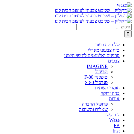
דלג
Waze
Facebook
לתוכן
חיפוש...
שליכט צבעוני
טיח צבעוני מינרלי
קרניזים ואלמנטים לחיפוי חיצוני
צבעים
IMAGINE
טופסיל
טופסנד F-80
סנדסיל S-80
חומרי תשתית
בניה ירוקה
אודות
פרופיל החברה
שאלות ותשובות
צור קשר
Waze
FB
inst